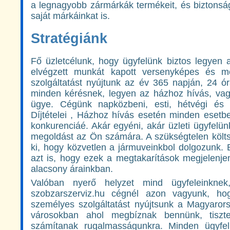
a legnagyobb zármárkák termékeit, és biztonság
saját márkáinkat is.
Stratégiánk
Fő üzletcélunk, hogy ügyfelünk biztos legyen
elvégzett munkát kapott versenyképes és me
szolgáltatást nyújtunk az év 365 napján, 24 ór
minden kérésnek, legyen az házhoz hívás, va
ügye. Cégünk napközbeni, esti, hétvégi és s
Díjtételei , Házhoz hívás esetén minden esetb
konkurenciáé. Akár egyéni, akár üzleti ügyfelü
megoldást az Ön számára. A szükségtelen költs
ki, hogy közvetlen a jármuveinkbol dolgozunk. 
azt is, hogy ezek a megtakarítások megjelenje
alacsony árainkban.
Valóban nyerő helyzet mind ügyfeleinkne
szobzarszerviz.hu cégnél azon vagyunk, 
személyes szolgáltatást nyújtsunk a Magyaror
városokban ahol megbíznak bennünk, tiszte
számítanak rugalmasságunkra. Minden ügyfel