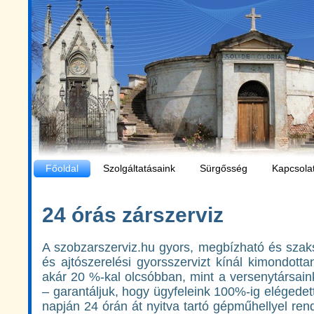
Főoldal
Szolgáltatásaink
Sürgősség
Kapcsola
24 órás zárszerviz
A szobzarszerviz.hu gyors, megbízható és szaks
és ajtószerelési gyorsszervizt kínál kimondot
akár 20 %-kal olcsóbban, mint a versenytársain
– garantáljuk, hogy ügyfeleink 100%-ig elégedet
napján 24 órán át nyitva tartó gépműhellyel ren