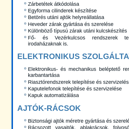
Zárbetétek átkódolása
Egyforma cilinderek készítése
Betörés utáni ajtók helyreállatása
Heveder zárak gyártása és szerelése
Különböző típusú zárak utáni kulcskészítés
Fő- és Vezérkulcsos rendszerek te
irodaházaknak is.
ELEKTRONIKUS SZOLGÁLT
Elektronikus- és mechanikus beléptető re
karbantartása
Riasztórendszerek telepítése és szervizelé
Kaputelefonok telepítése és szervizelése
Kapuk automatizálása
AJTÓK-RÁCSOK
Biztonsági ajtók méretre gyártása és szerel
Rácsozott vasajtók, ablakrácsok, folyosó