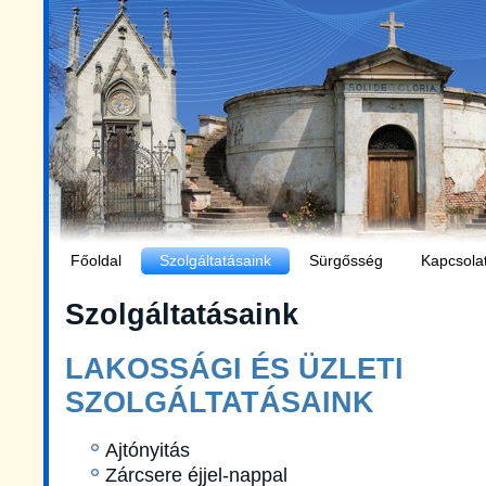
Főoldal
Szolgáltatásaink
Sürgősség
Kapcsola
Szolgáltatásaink
LAKOSSÁGI ÉS ÜZLETI
SZOLGÁLTATÁSAINK
Ajtónyitás
Zárcsere éjjel-nappal